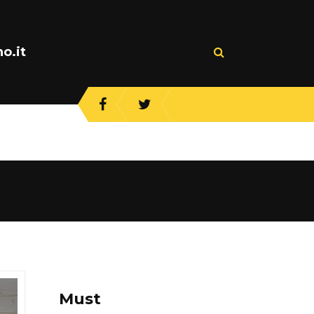
o.it
Must