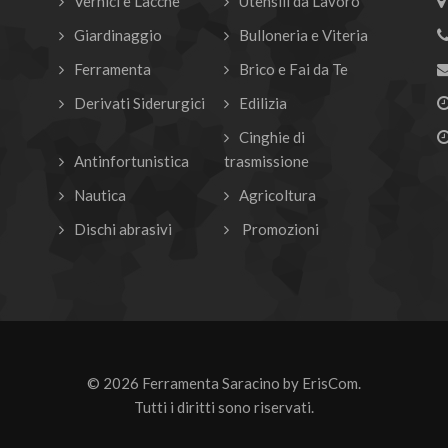
Vernici e Lacche
Utensili da Lavoro
Giardinaggio
Bulloneria e Viteria
Ferramenta
Brico e Fai da Te
Derivati Siderurgici
Edilizia
Cinghie di
Antinfortunistica
trasmissione
Nautica
Agricoltura
Dischi abrasivi
Promozioni
© 2026 Ferramenta Saracino by
ErisCom
.
Tutti i diritti sono riservati.