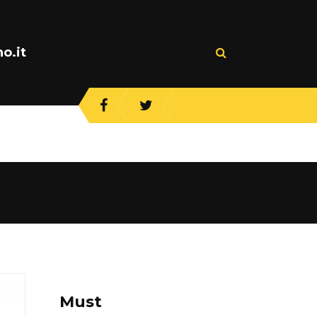
o.it
Must