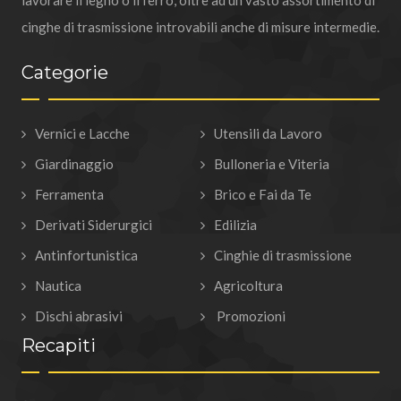
lavorare il legno o il ferro, oltre ad un vasto assortimento di
cinghe di trasmissione introvabili anche di misure intermedie.
Categorie
Vernici e Lacche
Utensili da Lavoro
Giardinaggio
Bulloneria e Viteria
Ferramenta
Brico e Fai da Te
Derivati Siderurgici
Edilizia
Antinfortunistica
Cinghie di trasmissione
Nautica
Agricoltura
Dischi abrasivi
Promozioni
Recapiti