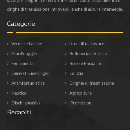
lavorare il legno o il ferro, oltre ad un vasto assortimento di
cinghe di trasmissione introvabili anche di misure intermedie.
Categorie
Vernici e Lacche
Utensili da Lavoro
Giardinaggio
Bulloneria e Viteria
Ferramenta
Brico e Fai da Te
Derivati Siderurgici
Edilizia
Antinfortunistica
Cinghie di trasmissione
Nautica
Agricoltura
Dischi abrasivi
Promozioni
Recapiti